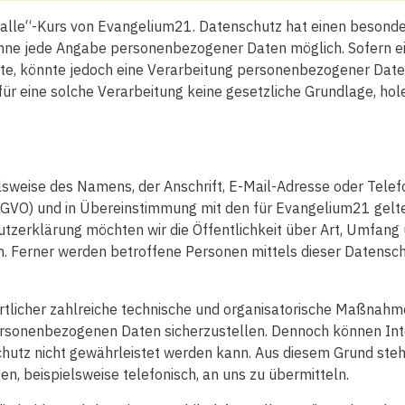
r alle“-Kurs von Evangelium21. Datenschutz hat einen besonde
ohne jede Angabe personenbezogener Daten möglich. Sofern e
e, könnte jedoch eine Verarbeitung personenbezogener Daten 
r eine solche Verarbeitung keine gesetzliche Grundlage, holen
sweise des Namens, der Anschrift, E-Mail-Adresse oder Telef
GVO) und in Übereinstimmung mit den für Evangelium21 gelt
tzerklärung möchten wir die Öffentlichkeit über Art, Umfang
. Ferner werden betroffene Personen mittels dieser Datensc
rtlicher zahlreiche technische und organisatorische Maßnah
 personenbezogenen Daten sicherzustellen. Dennoch können In
chutz nicht gewährleistet werden kann. Aus diesem Grund steht
, beispielsweise telefonisch, an uns zu übermitteln.